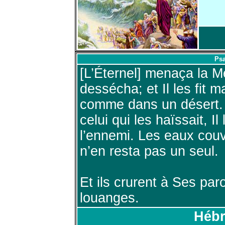
Psa
[L’Éternel] menaça la M
dessécha; et Il les fit 
comme dans un désert. I
celui qui les haïssait, Il
l’ennemi. Les eaux couvr
n’en resta pas un seul.
Et ils crurent à Ses par
louanges.
Hébr