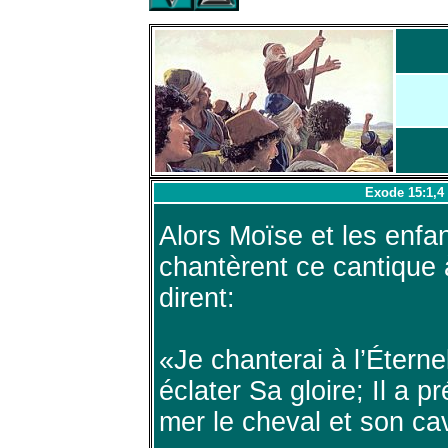
Exode 15:1,4
Alors Moïse et les enfan
chantèrent ce cantique à 
dirent:
«Je chanterai à l’Éternel,
éclater Sa gloire; Il a p
mer le cheval et son cava