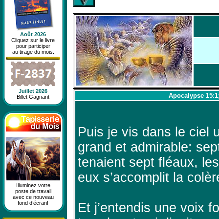
Août 2026
Cliquez sur le livre
pour participer
au tirage du mois.
Juillet 2026
Apocalypse 15:1;
Billet Gagnant
Puis je vis dans le ciel 
grand et admirable: sep
tenaient sept fléaux, les
eux s’accomplit la colère
Illuminez votre
poste de travail
avec ce nouveau
fond d’écran!
Et j’entendis une voix fo