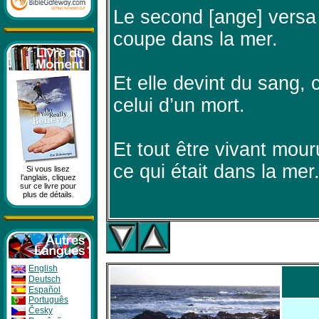
Le second [ange] versa
coupe dans la mer.
Et elle devint du sang
celui d’un mort.
Et tout être vivant mouru
ce qui était dans la mer
Si vous lisez
l’anglais, cliquez
sur ce livre pour
plus de détails.
English
Deutsch
Español
Português
Česky