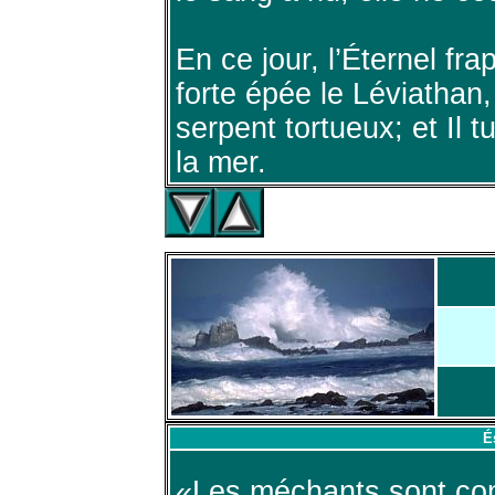
En ce jour, l’Éternel fr
forte épée le Léviathan,
serpent tortueux; et Il 
la mer.
É
«Les méchants sont com