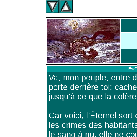
Ésaï
Va, mon peuple, entre d
porte derrière toi; cach
jusqu’à ce que la colère
Car voici, l’Éternel sor
les crimes des habitants 
le sang à nu, elle ne co