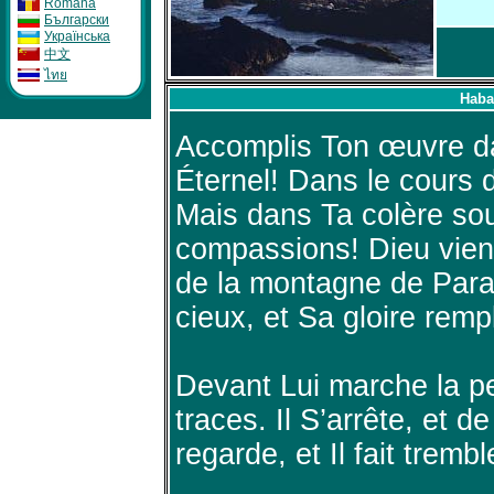
Română
Бългapcки
Укpaïнcькa
中文
ไทย
Haba
Accomplis Ton œuvre da
Éternel! Dans le cours 
Mais dans Ta colère so
compassions! Dieu vient
de la montagne de Para
cieux, et Sa gloire remplit
Devant Lui marche la pe
traces. Il S’arrête, et de 
regarde, et Il fait tremble