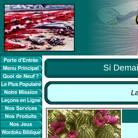
Si Demai
L