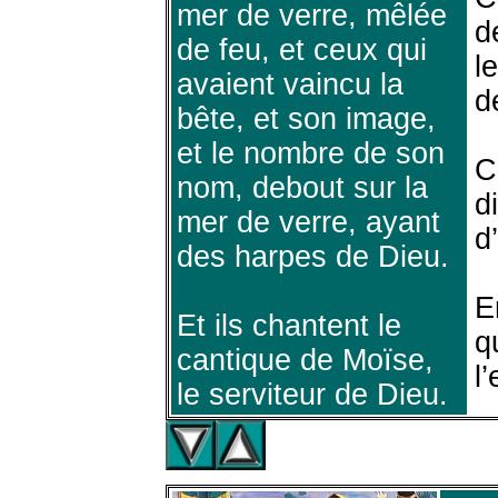
mer de verre, mêlée
d
de feu, et ceux qui
l
avaient vaincu la
d
bête, et son image,
et le nombre de son
C
nom, debout sur la
d
mer de verre, ayant
d
des harpes de Dieu.
E
Et ils chantent le
q
cantique de Moïse,
l
le serviteur de Dieu.