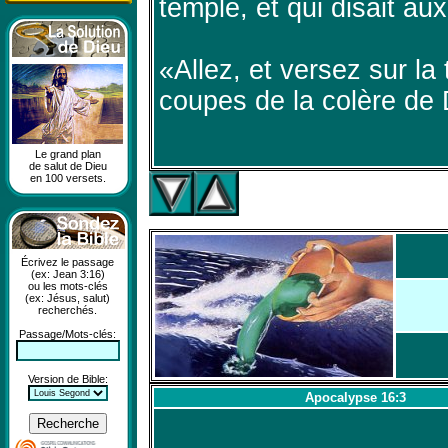
temple, et qui disait au
«Allez, et versez sur la 
coupes de la colère de 
Le grand plan
de salut de Dieu
en 100 versets.
Écrivez le passage
(ex: Jean 3:16)
ou les mots-clés
(ex: Jésus, salut)
recherchés.
Passage/Mots-clés:
Version de Bible:
Apocalypse 16:3