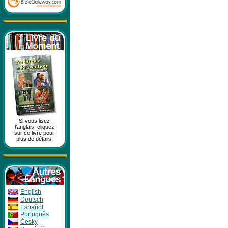
Si vous lisez
l’anglais, cliquez
sur ce livre pour
plus de détails.
English
Deutsch
Español
Português
Česky