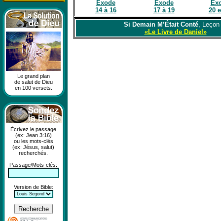
Exode
Exode
Ex
14 à 16
17 à 19
20 e
Si Demain M’Était Conté
, Leçon
«Le Livre de Daniel»
Le grand plan
de salut de Dieu
en 100 versets.
Écrivez le passage
(ex: Jean 3:16)
ou les mots-clés
(ex: Jésus, salut)
recherchés.
Passage/Mots-clés:
Version de Bible: