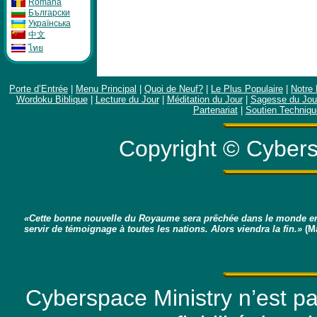
Română
Бългapcки
Укpaïнcькa
中文
ไทย
Porte d’Entrée
|
Menu Principal
|
Quoi de Neuf?
|
Le Plus Populaire
|
Notre 
Wordoku Biblique
|
Lecture du Jour
|
Méditation du Jour
|
Sagesse du Jou
Partenariat
|
Soutien Techniqu
Copyright © Cybers
«Cette bonne nouvelle du Royaume sera prêchée dans le monde en
servir de témoignage à toutes les nations. Alors viendra la fin.»
(Ma
Cyberspace Ministry n’est p