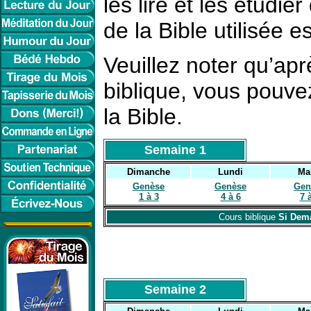
les lire et les étudi
de la Bible utilisée 
Veuillez noter qu’apr
biblique, vous pouve
la Bible.
Semaine 1
Dimanche
Lundi
Ma
Genèse
Genèse
Gen
1 à 3
4 à 6
7 
Cours biblique
Si Dema
Semaine 2