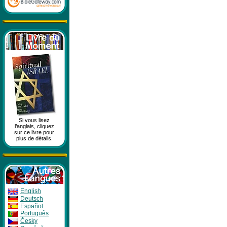
Si vous lisez
l’anglais, cliquez
sur ce livre pour
plus de détails.
English
Deutsch
Español
Português
Česky