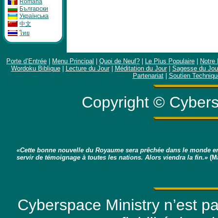
Română
Бългapcки
Укpaïнcькa
中文
ไทย
Porte d’Entrée
|
Menu Principal
|
Quoi de Neuf?
|
Le Plus Populaire
|
Notre 
Wordoku Biblique
|
Lecture du Jour
|
Méditation du Jour
|
Sagesse du Jou
Partenariat
|
Soutien Techniqu
Copyright © Cybers
«Cette bonne nouvelle du Royaume sera prêchée dans le monde en
servir de témoignage à toutes les nations. Alors viendra la fin.»
(Ma
Cyberspace Ministry n’est p