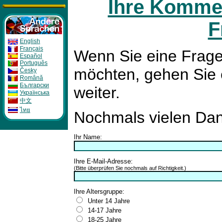
Ihre Kommen
F
English
Français
Wenn Sie eine Frage
Español
Português
möchten, gehen Sie 
Česky
Română
Бългapcки
weiter.
Укpaïнcькa
中文
ไทย
Nochmals vielen Dank
Ihr Name:
Ihre E-Mail-Adresse:
(Bitte überprüfen Sie nochmals auf Richtigkeit.)
Ihre Altersgruppe:
Unter 14 Jahre
14-17 Jahre
18-25 Jahre