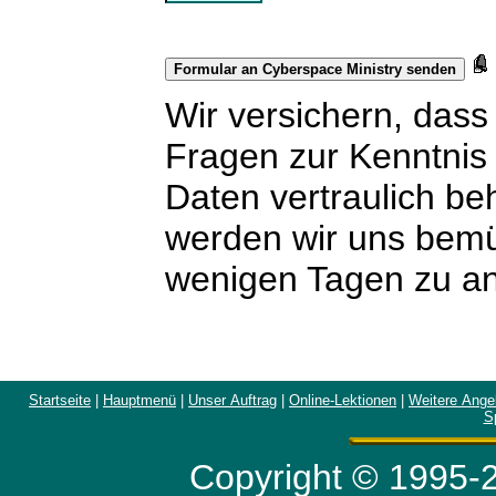
Wir versichern, dass 
Fragen zur Kenntnis
Daten vertraulich beh
werden wir uns bemü
wenigen Tagen zu an
Startseite
|
Hauptmenü
|
Unser Auftrag
|
Online-Lektionen
|
Weitere Ange
S
Copyright © 1995-