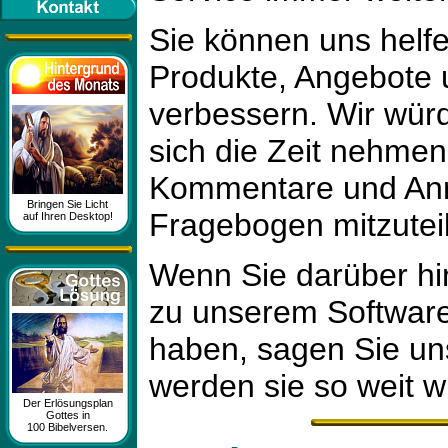
Sie können uns helfe
Produkte, Angebote 
verbessern. Wir wür
sich die Zeit nehmen
Kommentare und Anr
Bringen Sie Licht
Fragebogen mitzutei
auf Ihren Desktop!
Wenn Sie darüber hi
zu unserem Softwar
haben, sagen Sie uns
werden sie so weit w
Der Erlösungsplan
Gottes in
100 Bibelversen.