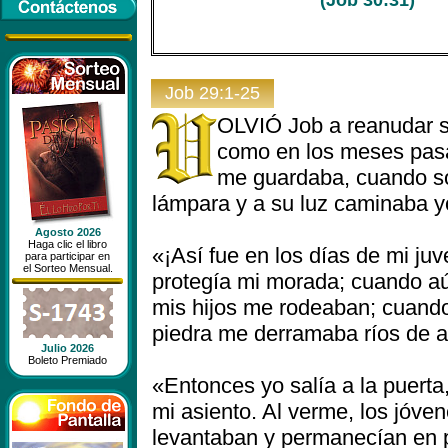
(Job 30:31)
Job 29:1-25
OLVIÓ Job a reanudar su
como en los meses pasa
me guardaba, cuando so
lámpara y a su luz caminaba y
Agosto 2026
Haga clic el libro
«¡Así fue en los días de mi ju
para participar en
el Sorteo Mensual.
protegía mi morada; cuando a
mis hijos me rodeaban; cuando
piedra me derramaba ríos de a
Julio 2026
Boleto Premiado
«Entonces yo salía a la puerta,
mi asiento. Al verme, los jóve
levantaban y permanecían en pi