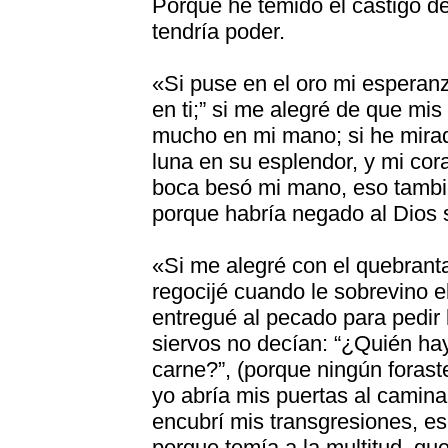
Porque he temido el castigo d
tendría poder.
«Si puse en el oro mi esperanza
en ti;” si me alegré de que mis
mucho en mi mano; si he mirad
luna en su esplendor, y mi co
boca besó mi mano, eso tambié
porque habría negado al Dios 
«Si me alegré con el quebrant
regocijé cuando le sobrevino 
entregué al pecado para pedir 
siervos no decían: “¿Quién ha
carne?”, (porque ningún forast
yo abría mis puertas al camin
encubrí mis transgresiones, e
porque temía a la multitud, qu