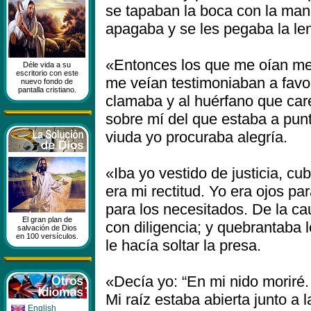
se tapaban la boca con la mano
apagaba y se les pegaba la len
«Entonces los que me oían me
Déle vida a su
escritorio con este
me veían testimoniaban a favor
nuevo fondo de
pantalla cristiano.
clamaba y al huérfano que car
sobre mí del que estaba a punt
viuda yo procuraba alegría.
«Iba yo vestido de justicia, c
era mi rectitud. Yo era ojos par
para los necesitados. De la c
El gran plan de
con diligencia; y quebrantaba l
salvación de Dios
en 100 versículos.
le hacía soltar la presa.
«Decía yo: “En mi nido moriré.
Mi raíz estaba abierta junto a
English