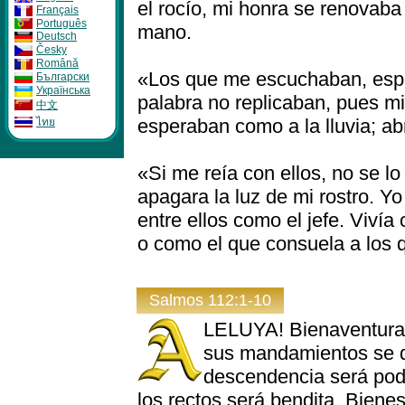
el rocío, mi honra se renovaba 
Français
Português
mano.
Deutsch
Česky
Română
«Los que me escuchaban, espe
Бългapcки
Укpaïнcькa
palabra no replicaban, pues mi
中文
esperaban como a la lluvia; abr
ไทย
«Si me reía con ellos, no se l
apagara la luz de mi rostro. Y
entre ellos como el jefe. Vivía
o como el que consuela a los q
Salmos 112:1-10
LELUYA! Bienaventura
sus mandamientos se d
descendencia será pode
los rectos será bendita. Biene